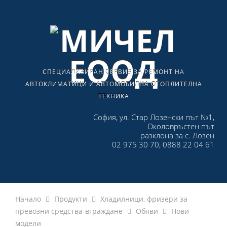
СПЕЦИАЛИЗИРАН СЕРВИЗ ЗА РЕМОНТ НА
АВТОКЛИМАТИЦИ И АВТОМОБИЛНА ОТОПЛИТЕЛНА
ТЕХНИКА
София, ул. Стар Лозенски път №1,
Околовръстен път
разклона за с. Лозен
02 975 30 70, 0888 22 04 61
Начало
Продукти
Хладилници, фризери за
превозни средства-вграждане
Обяви
Нови
модели